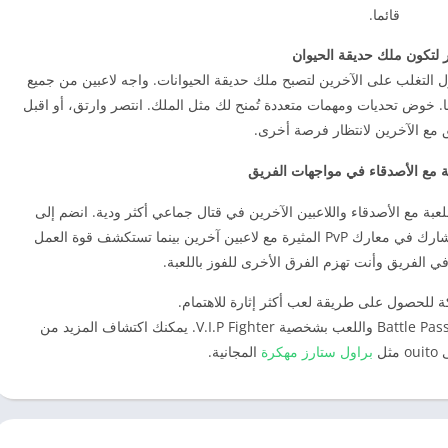
قائما.
 لتكون ملك حديقة الحيوان
التغلب على الآخرين لتصبح ملك حديقة الحيوانات. واجه لاعبين من جميع
ها. خوض تحديات ومهمات متعددة تُمنح لك مثل الملك. انتصر وارتق، أو اقبل
ق مع الآخرين لانتظار فرصة أخرى.
بة مع الأصدقاء في مواجهات الفريق
اللعبة مع الأصدقاء واللاعبين الآخرين في قتال جماعي أكثر ودية. انضم إلى
أصدقائك واللاعبين الآخرين لتشكيل فريق لا يقهر. شارك في معارك PvP المثيرة مع لاعبين آخرين بينما تستكشف قوة العمل
ي الفريق وأنت تهزم الفرق الأخرى للفوز باللعبة.
للحصول على طريقة لعب أكثر إثارة للاهتمام.
للاستمتاع الكامل باللعبة، يمكن للاعبين أيضًا جمع Battle Pass واللعب بشخصية V.I.P Fighter. يمكنك اكتشاف المزيد من
ثل
براول ستارز مهكرة
المجانية.