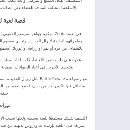
استكشف القتال الممتع والمُرضي وأنت تلعب كحيو
الأسلحة المختلفة المتاحة للقضاء على أعدائك. وتناف
قصة لعبة لعبة Zooba مهك
في لعبة Zooba مهكرة جواهر، سينضم ا
لمغامراتهم الرائعة لإنزال الحراس وتحدي بعضهم ا
للاهتمام، من قرد أو نمر أو زرافة أو غوريلا. اس
علاوة على ذلك، تتميز اللعبة أيضًا بساحات معارك
وتتحدى الآخرين في أعياد الحيوانات الممتعة في Zooba مهكرة. استكشف لعبة أكثر إثارة أثناء الاستمتاع 
مع وضع لعبة Battle Royale بات
ستقاتل فيها لتكون آخر من يقف. اجمع العديد من ا
حلقة 
ميزات Zooba مهكرة للان
اكتشف نفسك مستمتعًا بلعبة بسيطة ولكنها تسبب الإ
سريعًا على اللعبة بإرشادات ودروس بديهية من صديق