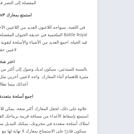
المفضلة إلى النصر ف
استمتع بمعارك PvP الممتعة والمسببة للإدمان على الإنترنت
في اللعبة، سيواجه اللاعبون العديد من اللاعبين الآ
قيد الحياة. اجمع العديد من الأشياء والأسلحة لت
لاعبين حقيقيين
اختر شخص
مثيرة للاهتمام أثناء المعارك. واجه لاعبين آخرين مثل 
أعدائك بينما تط
اجمع أسلحة متعددة بآ
علاوة على ذلك، لجعل المعارك أكثر متعة، يمكن للاع
استمتع بإسقاط الأعداء من مسافة قريبة برماحك الق
امتلاك أسلحة متعددة في مخزونك، يمكنك التبديل بسهول