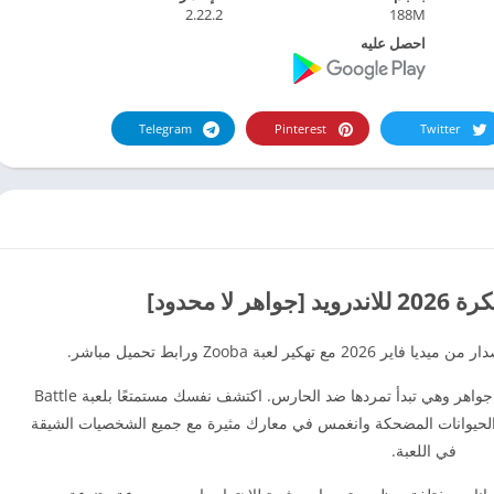
2.22.2
188M
احصل عليه
Telegram
Pinterest
Twitter
استمتع بالانضمام إلى الحيوانات في Zooba مهكرة جواهر وهي تبدأ تمردها ضد الحارس. اكتشف نفسك مستمتعًا بلعبة Battle
 البسيطة والمسببة للإدمان على Zooba مع الحيوانات المضحكة وانغمس في معارك مثيرة مع جميع الشخصيات الشيقة
في اللعبة.