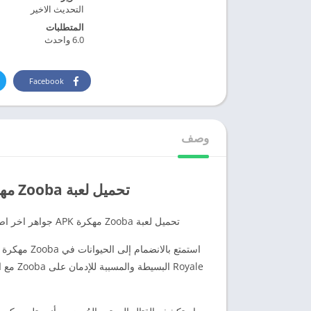
التحديث الاخير
المتطلبات
6.0 واحدث
Facebook
وصف
تحميل لعبة Zooba مهكرة 2026 للاندرويد [جواهر لا محدود]
تحميل لعبة Zooba مهكرة APK جواهر اخر اصدار من ميديا فاير 2026 مع تهكير لعبة Zooba ورابط تحميل مباشر.
Royale