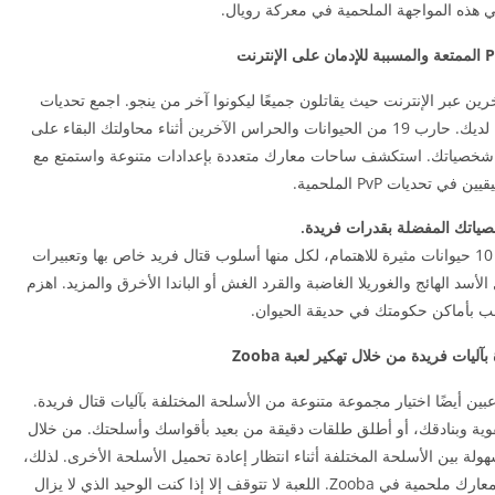
ي هذه المواجهة الملحمية في معركة رويال.
خرين عبر الإنترنت حيث يقاتلون جميعًا ليكونوا آخر من ينجو. اجمع تحديات
Battle Royal الملحمية في حديقة الحيوان المفضلة لديك. حارب 19 من الحيوانات والحراس الآخرين أثناء محاولتك البقاء على
قوية شخصياتك. استكشف ساحات معارك متعددة بإعدادات متنوعة واستمتع مع
 في تحديات PvP الملحمية.
ياتك المفضلة بقدرات فريدة.
بالنسبة للمبتدئين، سيكون لديك وصول إلى أكثر من 10 حيوانات مثيرة للاهتمام، لكل منها أسلوب قتال فريد خاص بها وتعبيرات
الأسد الهائج والغوريلا الغاضبة والقرد الغش أو الباندا الأخرق والمزيد. اهزم
الب بأماكن حكومتك في حديقة الحيوان.
ليات فريدة من خلال تهكير لعبة Zooba
بين أيضًا اختيار مجموعة متنوعة من الأسلحة المختلفة بآليات قتال فريدة.
وية وبنادقك، أو أطلق طلقات دقيقة من بعيد بأقواسك وأسلحتك. من خلال
ة بين الأسلحة المختلفة أثناء انتظار إعادة تحميل الأسلحة الأخرى. لذلك،
ستكون قادرًا على الاستمتاع بمعارك لا نهاية لها مع معارك ملحمية في Zooba. اللعبة لا تتوقف إلا إذا كنت الوحيد الذي لا يزال