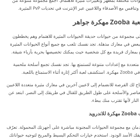
انات مختلفة بمظهر وتعبيرات مثيرة للاهتمام. اجمع مجموعة متنوعة من
س مع الأصدقاء واللاعبين عبر الإنترنت في تحديات PvP المثيرة.
رة جواهر
للاعبون إلى مجموعة من حيوانات حديقة الحيوانات المثيرة للاهتمام وهم يخططون
لبعض في معارك مذهلة. تجد نفسك تلعب مع جميع أنواع الحيوانات المثيرة
تمتع بمعارك فريدة مع كل شخصية حيث يمكنك تخصيصها بحرية بأزياء شيقة.
 متعددة مع إعدادات متنوعة لتستمتع بها. تجد نفسك تجمع أسلحة ملحمية
باللعبة.
ل رويال الحديث، ستتاح لك الفرصة للانضمام إلى لاعبين آخرين في معارك مثيرة متعددة اللاعبين
لعناصر والأسلحة على طول الطريق للقتال في طريقك إلى النصر. ابتعد عن
النار لأنها تقترب منك ببطء.
درويد
دمان مع مجموعة الحيوانات المجنونة مباشرة على أجهزتك المحمولة. تعرّف
ك الأسد الودود. استخدم خيارات التحكم البسيط والمريح لتوجيه حيواناتك