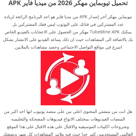
تحميل تيوبماين مهكر 2026 من ميديا فاير APK
تيوبماين مهكر آخر إصدار APK من مديا فاير هو احد البرنامج الرائعة لزيادة
عدد المشتركين في قناتك على اليوتوب ليس فقك المشتركين بل
يمكنك TubeMine APK مهكر من الحصول على الاعجابات بالفيديو الخاص
بك بالاضافة الى المشاهدات حيث ان ذلك يساعد الفيديو على الانتشار بشكل
اسرع في مواقع التواصل الاجتماعي وحصد مشاهدات بالملايين.
هل انت من منشئي المحتوى اعلى من على منصه يوتيوب انها احد اكبر من
المنصات الفيديوهات بمختلف الانواع فيديوهات المضحكه والتعليميه
وشروحات اكليبات الموسيقيه والاقبال على هذه الاقبال على هذا الموقع
العالمي المستخدمين كثير جدا حيث فيه ملايير المشاهدات كل شهر وبصفتك