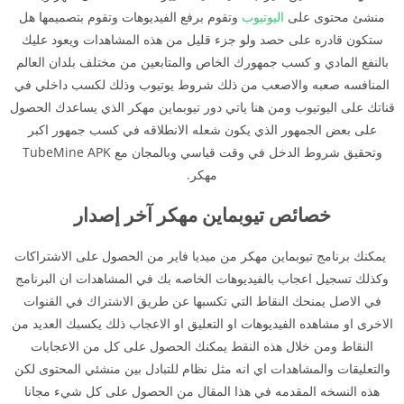
منشئ محتوى على
اليوتيوب
وتقوم برفع الفيديوهات وتقوم بتصميمها هل
ستكون قادره على حصد ولو جزء قليل من هذه المشاهدات ويعود عليك
بالنفع المادي و كسب جمهورك الخاص والمتابعين من مختلف بلدان العالم
المنافسه صعبه والاصعب من ذلك شروط يوتيوب وذلك لكسب داخلي في
قناتك على اليوتيوب ومن هنا ياتي دور تيوبماين مهكر الذي يساعدك الحصول
على بعض الجمهور الذي يكون شعله الانطلاقه في كسب جمهور اكبر
وتحقيق شروط الدخل في وقت قياسي وبالمجان مع TubeMine APK
مهكر.
خصائص تيوبماين مهكر آخر إصدار
يمكنك برنامج تيوبماين مهكر من ميديا فاير من الحصول على الاشتراكات
وكذلك تسجيل اعجاب بالفيديوهات الخاصه بك في المشاهدات ان البرنامج
في الاصل يمنحك النقاط التي تكسبها عن طريق الاشتراك في القنوات
الاخرى او مشاهده الفيديوهات او التعليق او الاعجاب ذلك يكسبك العديد من
النقاط ومن خلال هذه النقط يمكنك الحصول على كل من الاعجابات
والتعليقات والمشاهدات اي انه مثل نظام للتبادل بين منشئي المحتوى لكن
هذه النسخه المقدمه في هذا المقال من الحصول على كل شيء مجانا