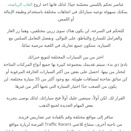
عناصر تحكم باللمس محسّنة جيدًا. لذلك فانها احد اروع
العاب الرياضة
،
يمكنك بسهولة توجيه سياراتك في اتجاهات مختلفة باستخدام وظيفة الإمالة
أو اللمس.
للتحكم في السرعة، لن يكون هناك سوى زرين مختلفين، وهما زر الغاز
والفرامل للتسارع والتباطؤ، على التوالي. وبفضل التعامل السلس مع
السيارة، ستكون جميع تجاربك في اللعبة مرضية تمامًا.
اختر من بين السيارات المختلفة لتنويع خبراتك
بادئ ذي بدء، سيتم تقديمك بمجموعة كبيرة بها جميع أنواع المركبات المتاحة
لتختار من بينها. احصل على بعض من أكثر السيارات الخارقة المرغوبة أو
كن سائق شاحنة لمسافات طويلة. مع وجود أكثر من 35 سيارة مختلفة، لن
يكون من الصعب جدًا اختيار السيارة التي تحبها أكثر من غيرها.
القرار لك. لكن أولاً، سيتعين عليك أولاً فتح سياراتك. لذلك يوصى بتجربة
بعض المهام الجديدة لجمع الذهب.
سافر إلى مواقع مختلفة وقم بالقيادة عبر تضاريس فريدة.
من ناحية أخرى، ستتاح للاعبي Traffic Racers الفرصة لزيارة مواقع