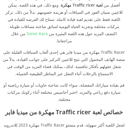
أفضل من
لعبة Traffic ricer مهكرة
. ومع ذلك، في هذه اللعبة، يمكن
للاعبين نسيان الفوز في السباقات أو هزيمة خصومهم. بدلاً من ذلك، تركز
اللعبة فقط على تقديم لعبة قيادة كاملة. ستتاح لك الفرصة للقيادة في
مركبات مختلفة وتجربة الحياة اليومية لسائق شاحنة مسافات طويلة.
اكتشف المزيد حول هذه اللعبة المثيرة من
Soner Kara
من خلال
مراجعاتنا.
Traffic Racer مهكرة من ميديا فاير هي إحدى ألعاب السباقات القليلة على
منصة الهاتف المحمول التي تتيح للاعبين التركيز على جوانب القيادة، بدلاً من
شغل عقولهم بأفكار تنافسية. لذلك، يمكنك قضاء المزيد من الوقت في
الاستمتاع بالرحلات أثناء التنقل عبر المناظر الطبيعية الجميلة.
قم بقيادة سياراتك المفضلة، سواء كانت شاحنة حاويات أو سيارة رياضية أو
سيارة دفع رباعي والمزيد. اختبر أحاسيس مختلفة أثناء ركوبك مركبات
مختلفة.
خصائص لعبة Traffic ricer مهكرة من ميديا فاير
لجعل اللعبة أكثر سهولة، قدم منشئو Traffic Racer مهكرة 2023 للاندرويد