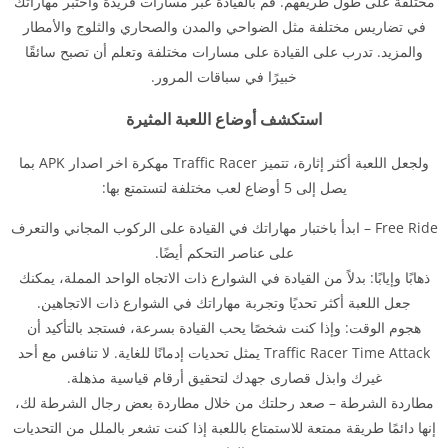
مختلفة على طول طريقهم. قم بالقيادة عبر مسارات فريدة واختبر مهاراتك
في تضاريس مختلفة مثل الضواحي والمدن والصحاري والثلوج والأمطار
والمزيد. تدرب على القيادة على مسارات مختلفة وتعلم أن تصبح سائقًا
خبيرًا في سباقات المرور.
استكشف أوضاع اللعبة المثيرة
ولجعل اللعبة أكثر إثارة، تتميز Traffic Racer مهكرة اخر اصدار APK بما
يصل إلى 5 أوضاع لعب مختلفة لتستمتع بها:
Free Ride – ابدأ باختبار مهاراتك في القيادة على الركوب المجاني والتعرف
على عناصر التحكم أيضًا.
ذهابًا وإيابًا: بدلاً من القيادة في الشوارع ذات الاتجاه الواحد المملة، يمكنك
جعل اللعبة أكثر تحديًا وتجربة مهاراتك في الشوارع ذات الاتجاهين.
هجوم الوقت: وإذا كنت شخصًا يحب القيادة بسرعة، فستجد بالتأكيد أن
Traffic Racer Time Attack يمثل تحديات إدمانًا للغاية. لا تنافس مع أحد
غيرك وابذل قصارى جهدك لتحقيق أرقام قياسية مذهلة.
مطاردة الشرطة – صعد رحلتك من خلال مطاردة بعض رجال الشرطة لك،
إنها دائمًا طريقة ممتعة للاستمتاع باللعبة إذا كنت تشعر بالملل من التحديات