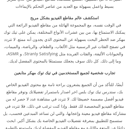
بسيط واعمل بسهولة مع العديد من عناصر التحكم بالإيماءات
استكشف عالم مقاطع الفيديو بشكل مريح
في الوقت نفسه، مع المجموعة الهائلة من مقاطع الفيديو الرائعة التي
يمكنك الاستمتاع بها، من بين عشرات الأنواع المختلفة، يمكن على تيك توك
مهكر ضد الحظر البحث بسهولة عن المحتوى الذي يجدون أنه ممتع. لا تتردد
في تصفح الفئات غير الرسمية مثل الألعاب، والطعام، والرياضة، والميمات،
والحيوانات الأليفة، والفئات الفريدة مثل Stranly Satisfying، و ASMR،
وما إلى ذلك. كل ذلك سوف يجعلك مستمتعًا بالمحتوى المفضل لديك.
تجارب شخصية لجميع المستخدمين في تيك توك مهكر متابعين
أيضًا، للتأكد من أن الجميع يشعرون براحة تامة مع محتوى الفيديو الخاص
بك، ستدرس تيك توك بلس اخر اصدار باستمرار تفضيلاتك وتوفر مقاطع
فيديو أفضل مصممة خصيصًا لك. لا تتردد في مشاهدة عدد لا حصر له من
مقاطع الفيديو المخصصة لك فقط. وإذا كنت ترغب في ذلك، فلا تتردد في
مشاركة مقاطع فيديو معينة وإعجابها، والتي لن تساعد المبدعين فحسب، بل
ستسمح للتطبيق بمعرفة تفضيلات الفيديو الخاصة بك بشكل أكبر. ابحث
دائمًا عن المتعة والإثارة مع مقاطع الفيديو المفضلة لديك واستمتع بالتطبيق