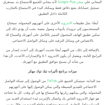
المجاني على
متجر Google Play
لأنه مجاني للجميع للاستمتاع به. يستغرق
تسجيل حساباتك بضع دقائق فقط ويمكنك البدء في الاستمتاع بالتجارب
الكاملة داخل التطبيق.
أيضًا، مثل تطبيقات
الاندرويد
الأخرى على أجهزتهم المحمولة، سيحتاج
المستخدمون إلى تزويدك بأذونات وصول معينة. يجب أن يؤدي ذلك إلى
تمكين تطبيق الهاتف المحمول المميز بالكامل على أجهزتك والسماح لك
بالانغماس في وسائل الترفيه على وسائل التواصل الاجتماعي.
بالإضافة إلى ذلك، من المهم أيضًا تحديث أجهزتك إلى أحدث إصدار من
البرامج الثابتة، ويفضل أن يكون الاندرويد 4.1 والإصدارات الأحدث، لأن هذا
من شأنه أن يسمح بتوافق التطبيق مع أجهزتك.
ميزات برنامج تأثيرات تيك توك مهكر
منذ البداية، سيتمكن الجميع على
TikTok
من الوصول إلى شبكة التواصل
الاجتماعي للفيديو البسيطة والتي يمكن الوصول إليها على أجهزتهم
المحمولة، والتي يمكنهم زيارتها والاستمتاع بها في أي وقت. كل ما تحتاجه
هو جهاز الاندرويد الخاص بك واتصال بالإنترنت لبدء استخدام العديد من
الميزات داخل التطبيق. استمتع بمشاهدة مقاطع الفيديو من خلال تمرير