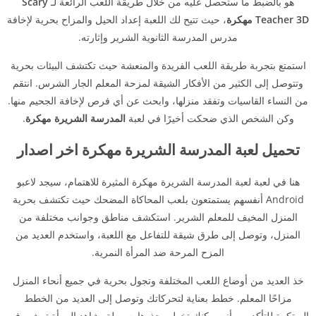
هو بالضبط ما ستحصل عليه من خلال طريقة اللعب الرائعة لـ
Scary
Teacher 3D مهكرة
، حيث تتيح لك اللعبة إعداد الحيل والمزاح بحرية لإخافة
مدرس المدرسة الثانوية الشرير وإثارته.
استمتع بتجربة طريقة اللعب الفريدة والمنعشة حيث تكتشف البيئات بحرية
وتتوصل إلى الكثير من الأفكار الشيقة لمزحة المعلم الجار الشرس. انتقم
من النساء القاسيات وتفقد منزلها، وابحث عن أي فرص لإخافة الجحيم منها.
وكن الشخص الذي ضحكت أخيرًا في لعبة
المدرسة الشريرة مهكرة
.
تحميل لعبة المدرسة الشريرة مهكرة اخر اصدار
هنا في لعبة لعبة المدرسة الشريرة مهكرة المثيرة للاهتمام، سيجد لاعبو
Android أنفسهم يستمتعون بلعب المحاكاة المضحك حيث تكتشف بحرية
المنزل المخيف للمعلم الشرير. استكشف مناطق وجوانب مختلفة من
المنزل، وتوصل إلى طرق شيقة للتفاعل مع اللعبة، واستخدم العديد من
المزح المرحة ضد المرأة النمرية.
خذ العديد من أوضاع اللعب المختلفة وتجول بحرية في جميع أنحاء المنزل
مزاحًا المعلم. خطط بعناية لتحركاتك وتوصل إلى العديد من الخطط
المبتكرة للتأكد من أنه يمكنك تخطي حذرها بسهولة. شاهد المرأة تمشي في