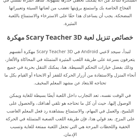
الفخاخ الخاصة بك واستمتع برؤيتها تغضب من لعناتها السيئة وتعبيراتها
المضحكة. يجب أن يساعدك هذا حقًا على الاسترخاء والاستمتاع باللعبة
المثيرة.
خصائص تنزيل لعبة Scary Teacher 3D مهكرة
لتبدأ، سيجد لاعبي Android في Scary Teacher 3D مهكرة أنفسهم
يتعرفون بسرعة على طريقة اللعب المثيرة المتمثلة في المحاكاة والألغاز،
وذلك بفضل خيارات التحكم البسيطة. هنا، يمكنك التنقل بحرية في جميع
أنحاء المنزل والاستفادة من أزرار الحركة للقفز أو الانحناء أو القيام بكل ما
تحتاجه للابتعاد عن مشهد المعلم المخيف.
في الوقت نفسه، تعد التجارب داخل اللعبة أيضًا بسيطة للغاية ويمكن
الوصول إليها، حيث أن كل ما تحتاجه هو تلقي أهدافك، والحصول على
التلميح، والعمل في المهام، والاستمتاع بمشاهدة رد فعل المعلم الغاضب
على المزح. بعد قولي هذا، فإن طريقة اللعب الصعبة المتمثلة في الحركة
الخفية واللحظات المرحة هي التي تجعل اللعبة ممتعة للغاية وتسبب
الإدمان.