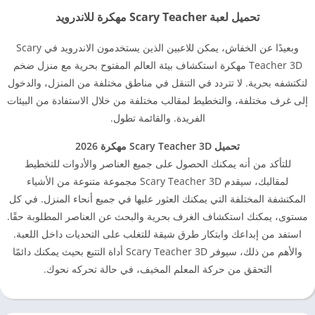
تحميل لعبة Scary Teacher مهكرة للاندرويد
وبعيدًا عن الخفاش، يمكن للاعبين الذين يستخدمون الاندرويد في Scary
Teacher 3D مهكرة استكشاف بيئة العالم المفتوح بحرية مع منزل ضخم
لتكتشفه بحرية. لا تتردد في التنقل في مناطق مختلفة من المنزل، والدخول
إلى غرف مختلفة، والتخطيط لمقالب مختلفة من خلال الاستفادة من البيئات
الفريدة. والقائمة تطول.
تحميل Scary Teacher 3D مهكرة 2026
للتأكد من أنه يمكنك الحصول على جميع العناصر والأدوات للتخطيط
لمقالبك، سيقدم Scary Teacher 3D مجموعة متنوعة من الأشياء
المكتشفة المختلفة التي يمكنك العثور عليها في جميع أنحاء المنزل. في كل
مستوى، يمكنك استكشاف الغرف بحرية والبحث عن العناصر المطلوبة حقًا.
استفد من إبداعك وابتكار طرق شيقة للتغلب على التحديات داخل اللعبة.
والأهم من ذلك، سيوفر Scary Teacher 3D أداة التتبع بحيث يمكنك دائمًا
التحقق من حركة المعلم المخيف، في حالة تحركه نحوك.