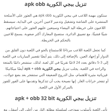
تنزيل ببجي الكورية apk obb
ستكون مهمة اللاعب في ببجي الكورية apk obb هي العثور على الأسلحة
المنتشرة على الشاشة وتشغيل وتدمير لاعبين آخرين. في البداية، سيسقط
اللاعبون على خريطة اليد البيضاء وسيتعين عليهم العثور على احتياجاتهم.
شيئًا فشيئًا، مع تضييق الدائرة، ستصبح المعارك أكثر صعوبة. يسمح للاعبين
بالتحكم في الخريطة.
كما تجعل اللعبة اللاعب مرتاحًا للاستمتاع بالجو في اللعبة دون القلق من
الدوار أو إجهاد العين. بالإضافة إلى ذلك، يتم أيضًا تقصير المباريات في اللعبة
إلى 3-5 دقائق بعدد 24 لاعبًا تقريبًا في كل لعبة. لذلك، ستشعر دائمًا بالمتعة
والراحة في اللعبة. يجلب تنزيل
ببجي الكورية apk + obb
أيضًا ميكانيكا
فيزيائية مثيرة للاهتمام، مثل الدروع الضعيفة التي ستنفجر بعد بضع جولات،
أو تنفجر خزانات الغاز. إنها نصيحة يجب أن تتذكرها وتقدمها على الفور للفوز
بالمركز الأول في اللعبة.
تنزيل ببجي الكورية apk + obb 32 bit
تأتي اللعبة بأسلوب نموذجي لسلسلة مطلق النار من أعلى إلى أسفل، مع