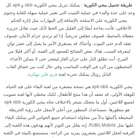
طريقة تحميل ببجي الكورية
: يمكنك تنزيل ببجي الكورية obb و apk كل
وحد على حدة والبدء في عملية التتبيث التي تعتبر عملية سهلة للغاية وحتوى
ببجي الكورية على الاسلحة بالإضافة إلى المهارات مثل إثارة الحكم
الأخلاقي، فأنت بحاجة أيضًا إلى القليل من الحظ لأنك حيث تقاتل جزيرة
مغطاة بالمحيط، فسوف تتقلص تدريجياً. إذا لم ترتدي حزام الأمان، فسوف
تفقد الدم حتى الموت. وأحيانًا، قد يستغرق الأمر ما يصل إلى عشر ثوانٍ
لمعرفة السبب. هناك بعض النصائح للصعود إلى القمة. أو أكثر قليلا من
المرح. أنت تطلق النار على خزان الغاز لينفجر حتى لا يتمكن الأعداء
المحيطون من الرد في الوقت المناسب وفي حال كنت من عشاق العاب
الباتل رويال يمكنك تجربة لعبة
فري فاير مهكرة
.
ببجي الكورية apk obb هي نسخة مصغرة من لعبة البقاء على قيد الحياة.
للوهلة الأولى، قد تعتقد أن هذا منتج للأطفال. لكنك مخطئ لأنها لعبة تصويب
لجميع اللاعبين. أول ما يجعلك تشعر بالاختلاف تجاه ببجي الكورية apk obb
هو منظورها. سيساعدك المنظور من أعلى لأسفل على رؤية الخريطة
المحيطة بأكملها بدلاً من محاولة استخدام جميع الحواس التي يمكنك البقاء
عليها مثل PUBG Mobile. إنه يقلل من التوتر لأنهم يهدفون هذه اللعبة إلى
الترفيه لجعل اللاعبين يشعرون بمزيد من الراحة. ستستمتع بالبيئة في اللعبة