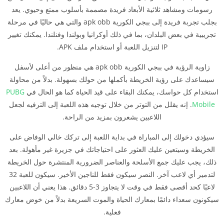
رسومات ومشاهد ثلاثية الأبعاد فريدة مصممة بأسلوب ممتع وحيوي. يعد
بجلب تجربة فريدة إلى ببجي الكورية apk obb والتي هي حاليًا في مرحلة
تجريبية في بعض البلدان، بما في ذلك أوكرانيا وبولندا وفنلندا. يمكنك تغيير
IP لتنزيل اللعبة أو استخدام ملف APK.
زاوية الرؤية في ببجي الكورية apk obb هي منظور من أعلى لأسفل
سيساعدك على رؤية الخريطة بأكملها من حولك بسهولة. بدلاً من محاولة
استخدام كل حواسك، يمكنك البقاء على قيد الحياة كما هو الحال في
PUBG
Mobile
. إنه يقلل من التوتر من خلال توجيه هذه اللعبة إلى الترفيه لجعل
اللاعبين يشعرون بمزيد من الراحة.
سيؤدي دخولك إلى المباراة في بداية اللعبة إلى تركك خالي الوفاض على
الخريطة وسيتعين عليك العثور على احتياجاتك في جزيرة غير مأهولة. بعد
ذلك، يجب عليك جمع الأسلحة والعناصر الضرورية المنتشرة حول الخريطة
لتدمير أي لاعب آخر. النصر سيكون فقط للناجين الأخير. سيكون للعبة 32
لاعبًا كحد أقصى فقط في وقت لا يتجاوز 3-5 دقائق. هذا يعني أن اللاعبين
سيكونون سعداء دائمًا بمعارك الحياة والموت السريعة بدلاً من خوض معارك
فعلية.