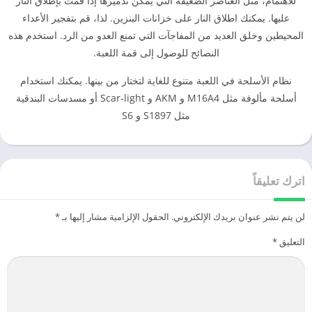
للاهتمام، مثل العناصر الضعيفة التي يمكن تدميرها إذا قمت بإطلاق النار
عليها. يمكنك اطلاق النار على خزانات البنزين. لذا، قم بتفجير الأعداء
المحيطين وخلق العديد من المفاجآت التي تمنع العدو من الرد. استخدم هذه
النصائح للوصول إلى قمة اللعبة.
نظام الأسلحة في اللعبة متنوع للغاية لتختار من بينها. يمكنك استخدام
أسلحة مألوفة مثل M16A4 و AKM و Scar-light أو مسدسات البندقية
مثل S1897 و S6
اترك تعليقاً
لن يتم نشر عنوان بريدك الإلكتروني.
الحقول الإلزامية مشار إليها بـ
*
التعليق
*