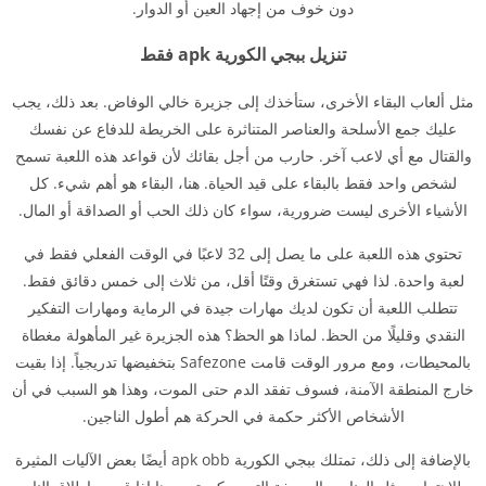
دون خوف من إجهاد العين أو الدوار.
تنزيل ببجي الكورية apk فقط
مثل ألعاب البقاء الأخرى، ستأخذك إلى جزيرة خالي الوفاض. بعد ذلك، يجب
عليك جمع الأسلحة والعناصر المتناثرة على الخريطة للدفاع عن نفسك
والقتال مع أي لاعب آخر. حارب من أجل بقائك لأن قواعد هذه اللعبة تسمح
لشخص واحد فقط بالبقاء على قيد الحياة. هنا، البقاء هو أهم شيء. كل
الأشياء الأخرى ليست ضرورية، سواء كان ذلك الحب أو الصداقة أو المال.
تحتوي هذه اللعبة على ما يصل إلى 32 لاعبًا في الوقت الفعلي فقط في
لعبة واحدة. لذا فهي تستغرق وقتًا أقل، من ثلاث إلى خمس دقائق فقط.
تتطلب اللعبة أن تكون لديك مهارات جيدة في الرماية ومهارات التفكير
النقدي وقليلًا من الحظ. لماذا هو الحظ؟ هذه الجزيرة غير المأهولة مغطاة
بالمحيطات، ومع مرور الوقت قامت Safezone بتخفيضها تدريجياً. إذا بقيت
خارج المنطقة الآمنة، فسوف تفقد الدم حتى الموت، وهذا هو السبب في أن
الأشخاص الأكثر حكمة في الحركة هم أطول الناجين.
بالإضافة إلى ذلك، تمتلك ببجي الكورية apk obb أيضًا بعض الآليات المثيرة