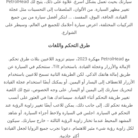
سيارتك بحيث تعمل بشكل أسرع. علاوة على ذلك، يتيح لك PetrolHead
تغيير مظهر السيارة. من الألوان، الملصقات إلى التحسينات مثل عجلة
القيادة، الحافة، البوق، المفسد، … ابتكر أفضل سيارة من بين جميع
التركيبات المختلفة، اعرض سيارة أحلامك للجميع في العالم، وسيطر على
الشوارع.
طرق التحكم واللغات
مع PetrolHead مهكرة 2023، سيتم تزويد اللاعبين بثلاث طرق تحكم.
الإمالة والأزرار وعجلة القيادة. باستخدام Tilt، ستتحكم في السيارة عن
طريق إمالة هاتفك الذكي. لكن الطريقة الثانية تسمح للاعبين باستخدام
الأزرار للانعطاف إلى اليسار أو اليمين. أو يمكنك أيضًا استخدام عجلة القيادة
لتحريك سيارتك إلى اليمين أو اليسار. على وجه الخصوص، تتيح لك اللعبة
تغيير طريقة التحكم أثناء القيادة. سيساعدك هذا في العثور على أنسب
طريقة تحكم لك. إلى جانب ذلك، يمكن للاعب أيضًا تغيير زاوية الرؤية عند
التحكم في السيارة. اجلس في السيارة ولاحظ أجزاء السيارة. أو شاهد
المشهد المحيط عندما تختار زاوية الرؤية الثالثة – خارج سيارتك. سيكون
لكل زاوية رؤية شيء مثير للاهتمام. دعونا نجرب جميع الزوايا لجعل القيادة
أكثر جاذبية.