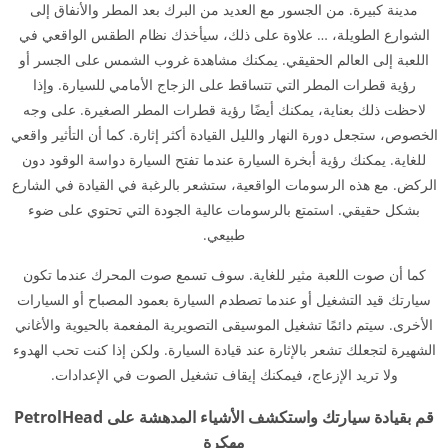
مدينة كبيرة. من الجسور مع العديد من البرك بعد المطر والأنفاق إلى
الشوارع الطويلة، … علاوة على ذلك، سيأخذك نظام الطقس الواقعي في
اللعبة إلى العالم الحقيقي. يمكنك مشاهدة غروب الشمس على الجسر أو
رؤية قطرات المطر التي تتساقط على الزجاج الأمامي للسيارة. وإذا
لاحظت ذلك بعناية، يمكنك أيضًا رؤية قطرات المطر الصغيرة. على وجه
الخصوص، ستجعل دورة النهار والليل القيادة أكثر إثارة. كما أن التأثير واقعي
للغاية. يمكنك رؤية أبخرة السيارة عندما تفتح السيارة دواسة الوقود دون
الركض. مع هذه الرسومات الواقعية، ستشعر بالرغبة في القيادة في الشارع
بشكل حقيقي. استمتع بالرسومات عالية الجودة التي تحتوي على ضوء
طبيعي.
كما أن صوت اللعبة مثير للغاية. سوف تسمع صوت المحرك عندما تكون
سيارتك قيد التشغيل أو عندما تصطدم السيارة بعمود المصباح أو السيارات
الأخرى. سيتم دائمًا تشغيل الموسيقى التصويرية المفعمة بالحيوية والأغاني
الشهيرة لتجعلك تشعر بالإثارة عند قيادة السيارة. ولكن إذا كنت تحب الهدوء
ولا تريد الإزعاج، فيمكنك إيقاف تشغيل الصوت في الإعدادات.
قم بقيادة سيارتك واستكشف الأشياء المدهشة على PetrolHead
مهكرة