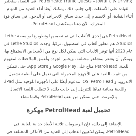
PetrolHead: Traffic Quests – Joyful City Driving. في اللعبة، ستختبر
القيادة على الأسفلت. إلى جانب ذلك، يمكنك أيضًا أداء العديد من المهام
أثناء القيادة، أو الانضمام إلى حدث سباق الانجراف أو الدخول في سباق قوة
المحرك. الآن دعنا نستكشف PetrolHead.
PetrolHead هي إحدى الألعاب التي تم تصميمها وتطويرها بواسطة Lethe
Studios. هم مطور ألعاب في اسطنبول، تركيا. وجدت Lethe Studios في
عام 2020 أنها توفر الألعاب التي يمكن لكل نوع من الأشخاص الاستمتاع بها،
ويمكن أن يشعر بمشاعر مختلفة، ويختبر الجودة وأعمق الملاحظات لمفهوم
اللعبة. PetrolHead متاح على Google Play و App Store. حتى تتمكن
من تثبيت اللعبة على الأجهزة المحمولة التي تعمل على أنظمة تشغيل
الاندرويد و iOS. PetrolHead مدعوم أيضًا على الأجهزة اللوحية مثل iPad.
واللعبة مجانية تمامًا للتنزيل. إلى جانب ذلك، لا تتطلب اللعبة الاتصال
بالإنترنت. حتى تتمكن من لعب PetrolHead وقتما تشاء.
تحميل لعبة PetrolHead مهكرة
بالإضافة إلى ذلك، فإن الرسومات ثلاثية الأبعاد جذابة للغاية. في
PetrolHead، يمكن للاعبين الذهاب إلى العديد من الأماكن المختلفة في