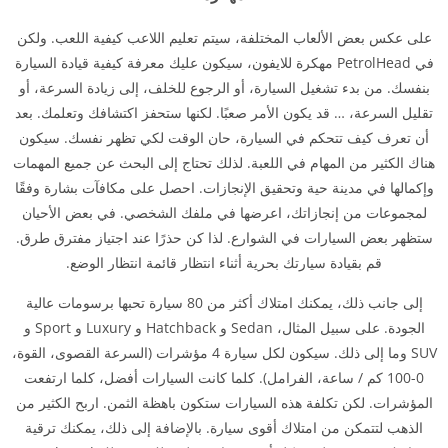
على عكس بعض الألعاب المختلفة، سيتم تعليم اللاعب كيفية اللعب. ولكن
في PetrolHead مهكرة للايفون، سيكون عليك معرفة كيفية قيادة السيارة
بنفسك. من بدء تشغيل السيارة، أو الرجوع للخلف، إلى زيادة السرعة، أو
تقليل السرعة، … قد يكون الأمر صعبًا. لكنها ستحفز اكتشافك وتعلمك. بعد
أن تعرف كيف تتحكم في السيارة، حان الوقت لكي تظهر نفسك. سيكون
هناك الكثير من المهام في اللعبة. لذلك تحتاج إلى البحث عن جميع المهمات
وإكمالها في مدينة حية وتحقيق الإنجازات. احصل على مكافآت بشارة وفقًا
لمجموعات من إنجازاتك، اعرضها في ملفك الشخصي. في بعض الأحيان
ستظهر بعض السيارات في الشوارع. لذا كن حذرًا عند اجتياز مفترق طرق.
قم بقيادة سيارتك بحرية أثناء انتظار قائمة انتظار الوضع.
إلى جانب ذلك، يمكنك امتلاك أكثر من 80 سيارة تحبها برسومات عالية
الجودة. على سبيل المثال، Sedan و Hatchback و Luxury و Sport و
SUV وما إلى ذلك. سيكون لكل سيارة 4 مؤشرات (السرعة القصوى، القوة،
0-100 كم / ساعة، الفرامل). كلما كانت السيارات أفضل، كلما ارتفعت
المؤشرات. لكن تكلفة هذه السيارات ستكون باهظة الثمن. اربح الكثير من
الذهب لتتمكن من امتلاك أقوى سيارة. بالإضافة إلى ذلك، يمكنك ترقية