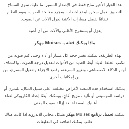
هذا الخيار الأخير متاح فقط في الإصدار المتميز. ما عليك سوى السماح
للتطبيق بعمل سحره لبضع لحظات. بمجرد معالجة الصوت، يقوم النظام
تلقائيًا بفصل مسارات الأغنية لعزل الآلات عن الصوت.
يعزل أو يستخرج الأغاني والآلات من أي أغنية.
ماذا يمكنك فعله بـ Moises مهكر
بهذه الطريقة، يمكنك تغيير حجم كل مسار أو أداة وحتى كتم صوته من
مكتب الخلط. لديك أيضًا العديد من الأدوات لتعديل درجة الصوت، واكتشاف
أوتار الذكاء الاصطناعي، وتغيير السرعة، وقطع الأجزاء وتفعيل المسرع، من
بين إمكانيات أخرى.
يمكنك استخدام هذه المنصة لأغراض مختلفة. على سبيل المثال، للتمرن أو
دراسة الموسيقى أو تأليف مزيج أغانٍ. ويمكنك أيضًا إعداد الكاريوكي لغناء
أغانيك المفضلة بعد إزالة صوت المغني.
يمكنك
تحميل برنامج Moises مهكر
بشكل مجاني للاندرويد اذا كانت هناك
طلب يمكنك اضافته في التعليقات