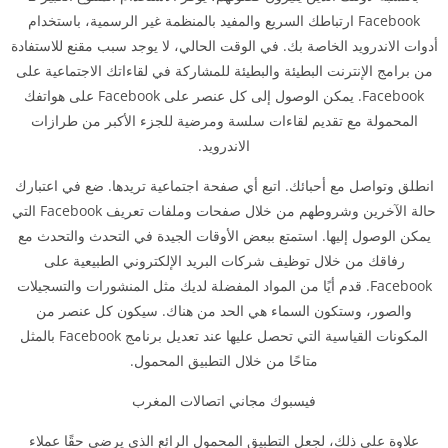
Facebook ارتباطك السريع والمفيد بالمنظمة غير الرسمية، باستخدام
أدوات الاندرويد الخاصة بك. في الوقت الحالي، لا يوجد سبب مقنع للاستفادة
من برامج الإنترنت البطيئة والبطيئة للمشاركة في لقاءاتك الاجتماعية على
Facebook. يمكن الوصول إلى كل عنصر على Facebook على هواتفك
المحمولة مع تقديم لقاءات سلسة ومرضية للجزء الأكبر من طرازات
الاندرويد.
انطلق وتواصل مع أحبائك. اتبع أي صفحة اجتماعية تريدها. ضع في اعتبارك
حالة الآخرين وشروطهم من خلال صفحات وملفات تعريف Facebook التي
يمكن الوصول إليها. استمتع ببعض الأوقات الجيدة في التحدث والتحدث مع
رفاقك من خلال توظيف شركات البريد الإلكتروني الطبيعية على
Facebook. قدم أيًا من المواد المفضلة لديك مثل المنشورات والتسجيلات
والصور، وستكون السماء هي الحد من هناك. سيكون كل عنصر من
المكونات القياسية التي تحصل عليها عند تعديل برنامج Facebook بالمثل
متاحًا من خلال التطبيق المحمول.
فيسبوك مجاني اتصالات المغرب
علاوة على ذلك، لجعل التطبيق المحمول الرائع الذي يرضي حقًا عملاء