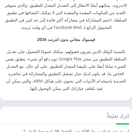
الاندرويد، يمكنهم أيضًا الانتقال إلى التعديل المعدل للتطبيق، والذي سيوفر
العديد من المكونات المفيدة والمفيدة التي لا يمكنك اكتشافها في تطبيق
السلطة. اختتم المشاركة في مشاركة أكثر فائدة إلى حد كبير في التطبيق
المحمول الرائع لـ Facebook Mod في أي وقت تريده.
فيسبوك مجاني بدون انترنت 2026
بالنسبة لأولئك الذين يثيرون فضولهم، يمكنك عمومًا الحصول على تعديل
السلطة للتطبيق من متجر Google Play دون دفع أي شيء. ينطبق نفس
الشيء تمامًا أيضًا على تكييفنا المعدل للتطبيق. على أي حال، مع التعديل
الخاص بنا، قد يكون لديك خيار تشغيل التطبيق والمشاركة في عناصره
الجديدة باستخدام الأدوات التي تحتوي على هياكل ARM، والتي يمكن أن
تقيد بلطف خياراتك التي يمكن الوصول إليها.
اترك تعليقاً
لن يتم نشر عنوان بريدك الإلكتروني.
الحقول الإلزامية مشار إليها بـ
*