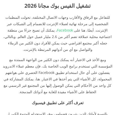
تشغيل الفيس بوك مجانا 2026
للتفاعل مع الرفاق والأقارب وجهات الاتصال المختلفة، تحولت المنظمات
الشخصية إلى مرحلة نهائية لعملاء الإنترنت للانضمام إلى الشبكات عبر
الإنترنت. أيضًا، هنا على
Facebook
، يمكنك أن تصبح جزءًا من منطقة
اجتماعية محلية عملاقة تضم أكثر من 2.6 مليار عميل حول العالم. وبالتالي،
جعله أكبر مجتمع افتراضي حيث يمكن للأفراد دون الكثير من الزملاء
والتواصل مع أي من أدواتهم المرتبطة بالإنترنت.
ومع الأخذ في الاعتبار أنه يمكنك دون الكثير من الواجهة الممتدة مع
المؤسسة التي تستخدم برامج الويب الخاصة بك، فإن معظم عملاء الاندرويد
يفضلون على أي حال استخدام تطبيق Facebook الحصري على هواتفهم
المحمولة، كل الأشياء التي يتم أخذها في الاعتبار. هنا، يمكنك المشاركة في
كل واحد من الأحكام التي يمكن الوصول إليها من المجتمع غير الرسمي مع
الحفاظ على الأشياء مفيدة للغاية مع أدواتك المدمجة.
تعرف أكثر على تطبيق فيسبوك
بالنسبة لأولئك الذين يثيرون فضولهم، يوفر الاستخدام المتنوع الكبير لـ