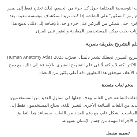
يقات التوضيحية المختلفة حول كل جزء من الجسم، لذلك تحتاج فقط إلى لمس
رمز “السكين” على الشاشة إذا كنت تريد استكشاف مؤسسة معينة. بعد
 الأخرى حتى تتمكن من التركيز على جزء واحد. بالإضافة إلى ذلك، يدمج هذا
الإناث بحيث يمكن للمستخدمين المقارنة والعثور على الفرق.
لم التشريح بطريقة بصرية
إذا كانت الكتب ذات المعرفة الأكاديمية حول علم التشريح البشري تجعلك تشعر بالملل، فجرّب Human Anatomy Atlas 2023
لأكثر اكتمالا واكتمالًا في علم التشريح البشري. بالإضافة إلى ذلك، مع دمج
الأبعاد، سيحقق هذا التطبيق دقة أعلى بكثير من المعتاد.
يدعم لغات متعددة
Human Anatomy العديد من اللغات الشائعة حول العالم بهدف جعلها في متناول العديد من المستخدمين.
عديد من اللغات الشائعة الأخرى. لتغيير اللغة، يحتاج المستخدمون فقط إلى
 المناسب. بشكل عام، مع دعم العديد من اللغات، سيساعد هذا التطبيق
الأجزاء المهمة من جسم الإنسان بسهولة.
تصميم مفصل