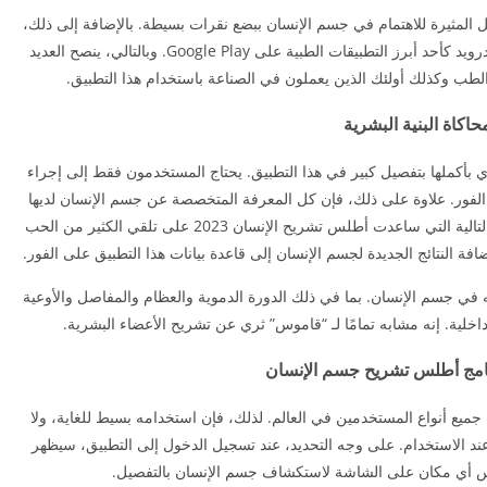
 المثيرة للاهتمام في جسم الإنسان ببضع نقرات بسيطة. بالإضافة إلى ذلك،
يُقترح أيضًا Anatomy 3D Atlas مهكر للايفون و للاندرويد كأحد أبرز التطبيقات الطبية على Google Play. وبالتالي، ينصح العديد
الطب وكذلك أولئك الذين يعملون في الصناعة باستخدام هذا التطبيق.
حاكاة البنية البشرية
 بأكملها بتفصيل كبير في هذا التطبيق. يحتاج المستخدمون فقط إلى إجراء
الفور. علاوة على ذلك، فإن كل المعرفة المتخصصة عن جسم الإنسان لديها
في هذا التطبيق لجعل كل شيء أكثر واقعية. الميزة التالية التي ساعدت أطلس تشريح الإنسان 2023 على تلقي الكثير من الحب
فة النتائج الجديدة لجسم الإنسان إلى قاعدة بيانات هذا التطبيق على الفور.
 في جسم الإنسان. بما في ذلك الدورة الدموية والعظام والمفاصل والأوعية
داخلية. إنه مشابه تمامًا لـ “قاموس” ثري عن تشريح الأعضاء البشرية.
امج أطلس تشريح جسم الإنسان
Human Anatom قريبًا جدًا من جميع أنواع المستخدمين في العالم. لذلك، فإن استخدامه بسيط للغاية، ولا
ند الاستخدام. على وجه التحديد، عند تسجيل الدخول إلى التطبيق، سيظهر
 أي مكان على الشاشة لاستكشاف جسم الإنسان بالتفصيل.