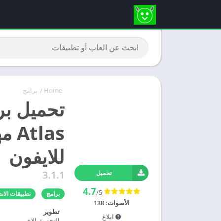
Home
/
برامج
للايفون
3.1.1
تحميل
4.7
/5
برامج
تطبيقات الاند
الأصوات:
138
تطوير
ابلاغ
التحديث الاخير