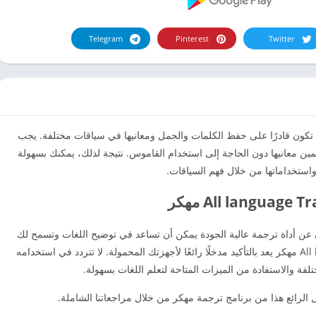
Telegram
Pinterest
Twitter
، من المهم حقًا أن تكون قادرًا على حفظ الكلمات والجمل ومعانيها في سياقات مختلفة. يجب
تخمين معانيها دون الحاجة إلى استخدام القاموس. نتيجة لذلك، يمكنك بسهولة
ستخداماتها من خلال فهم السياقات.
All language  مهكر
ن عن أداة ترجمة عالية الجودة يمكن أن تساعد في توضيح اللغات وتسمح لك
بتعلمها دون أي مشاكل، فإن All language Translator مهكر يعد بالتأكيد مدخلًا رائعًا لأجهزتك المحمولة. لا تتردد في استخدامه
لفة والاستفادة من الميزات المتاحة لتعلم اللغات بسهولة.
الرائع هذا من برنامج ترجمة مهكر من خلال مراجعاتنا الشاملة.