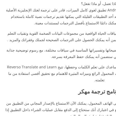
ذا تعمل، أو ماذا تفعل؟
هنا في برنامج ترجمة مهكر، سيكون لمستخدمي Android تطبيق لغوي كامل الميزات، قادر على ترجمة لغتك الإنجليزية الأصلية
 نفسه، إنه أحد التطبيقات القليلة التي يمكنها تقديم ترجمات نصية كاملة باستخدام
مكنك دائمًا الاستمتاع بأفضل الترجمات لمستندات معينة.
ياقات الحياة الواقعية من مجموعات البيانات الضخمة القوية وتقنيات التعلم
من أنه يمكنك الحصول على الترجمات الصحيحة لجملك وفقراتك والمزيد .
ضيحاتها وتفسيراتها المناسبة في سياقات مختلفة، مع رسوم توضيحية جذابة
تي ستضمن أنه يمكنك حفظ المعرفة بسرعة.
ومع العديد من الألعاب والاختبارات الممتعة التي ستساعدك على تعلم الكلمات وحفظها، تتيح Reverso Translate and Learn
 بتطبيق الهاتف المحمول الرائع وميزاته المثيرة للاهتمام مع تحقيق أقصى استفادة من ما
تعلمته.
نامج ترجمة مهكر
 الهاتف المحمول، يمكنك الآن الاستمتاع بالإصدار المجاني من التطبيق من
ية. فقط ضع في اعتبارك أنك ستحتاج إلى الدفع مقابل عمليات الشراء داخل التطبيق إذا