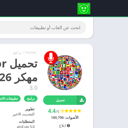
Home
/
برامج
تح
مهكر 2026 – برنامج ترجمة مهكر
3.0
برامج
تطبيقات الاند
تحميل
تطوير
4.4
/5
التحديث الاخير
الأصوات:
180,796
المتطلبات
ابلاغ
5.0 and up