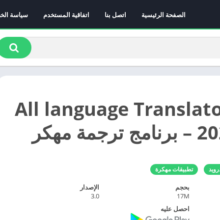
الصفحة الرئيسية
اتصل بنا
اتفاقية المستخدم
سياسة الخ
ميل All language Translator
رويد
تطبيقات مهكرة
بحجم
الإصدار
3.0
17M
احصل عليه