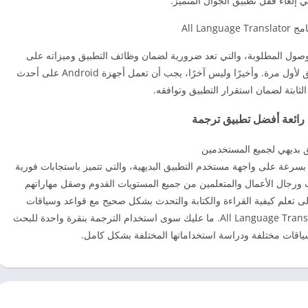
إلغاء قفل تطبيق الجوال المتميز.
All Languag
ت الوصول المطلوبة، والتي تعد ضرورية لضمان وظائف التطبيق وميزاته على
أجهزتك. لذا تأكد من مراعاة طلباته عند دخول التطبيق لأول مرة. وأخيرًا وليس آخرًا، يجب أن تعمل أجهزة Android على أحدث
لثابتة لضمان استقرار التطبيق وتوافقه.
رائعة أفضل تطبيق ترجمة
 بديهي لجميع المستخدمين
د بسرعة على واجهة مستخدم التطبيق البديهية، والتي تتميز باستجابات فورية
 ورجال الأعمال والمتعلمين من جميع المستويات القدوم وصقل مهاراتهم
لى تعلم كيفية القراءة والكتابة والتحدث بشكل صحيح مع قواعد وسياقات
دقيقة. سيكون كل ذلك متاحًا في تحميل برنامج All Language Translator. ما عليك سوى استخدام الترجمة بنقرة واحدة للبحث
سياقات مختلفة ودراسة استخداماتها المختلفة بشكل كامل.