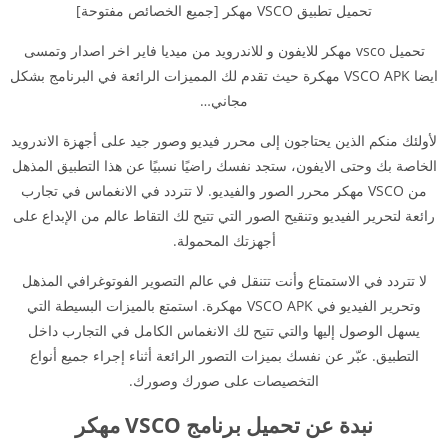
تحميل تطبيق VSCO مهكر [جميع الخصائص مفتوحة]
تحميل vsco مهكر للايفون و للاندرويد من ميديا فاير اخر اصدار وتمسى
ايضا VSCO APK مهكرة حيث تقدم لك المميزات الرائعة في البرنامج بشكل
مجاني…
لأولئك منكم الذين يحتاجون إلى محرر فيديو وصور جيد على أجهزة الاندرويد
الخاصة بك وحتى الايفون، ستجد نفسك راضيًا نسبيًا عن هذا التطبيق المذهل
من VSCO مهكر محرر الصور والفيديو. لا تتردد في الانغماس في تجارب
رائعة لتحرير الفيديو وتنقيح الصور التي تتيح لك التقاط عالم من الإبداع على
أجهزتك المحمولة.
لا تتردد في الاستمتاع وأنت تتنقل في عالم التصوير الفوتوغرافي المذهل
وتحرير الفيديو في VSCO APK مهكرة. استمتع بالميزات البسيطة التي
يسهل الوصول إليها والتي تتيح لك الانغماس الكامل في التجارب داخل
التطبيق. عبّر عن نفسك بميزات التصور الرائعة أثناء إجراء جميع أنواع
التخصيصات على صورك وصورك.
نبدة عن تحميل برنامج VSCO مهكر