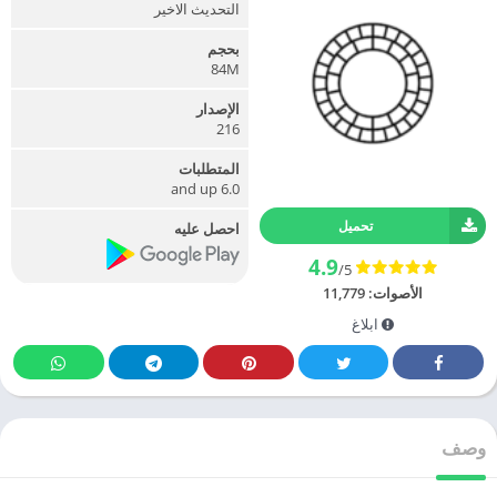
التحديث الاخير
بحجم
84M
الإصدار
216
المتطلبات
6.0 and up
تحميل
احصل عليه
4.9
/5
الأصوات:
11,779
ابلاغ
وصف