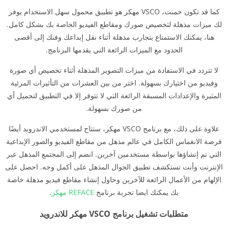
كما قد تكون خمنت، VSCO مهكر هو تطبيق محمول سهل الاستخدام يوفر
لك ميزات مذهلة لتخصيص صورك ومقاطع الفيديو الخاصة بك بشكل كامل.
هنا، يمكنك الاستمتاع بتجارب مذهلة أثناء نقل إبداعك وفنك إلى أقصى
الحدود مع الميزات الرائعة التي يقدمها البرنامج.
لا تتردد في الاستفادة من ميزات التصوير المذهلة أثناء تخصيص أي صورة
وفيديو من اختيارك بسهولة. اختر من بين العشرات من التأثيرات المرئية
المثيرة والإعدادات المسبقة الرائعة التي لا تتوفر إلا في التطبيق لتجميل أي
من صورك بسهولة.
علاوة على ذلك، مع برنامج VSCO مهكر، ستتاح لمستخدمي الاندرويد أيضًا
فرصة الانغماس الكامل في عالم مذهل من مقاطع الفيديو والصور الإبداعية
التي تم إنشاؤها بواسطة مستخدمين آخرين. انضم إلى المجتمع المذهل عبر
الإنترنت وأنت تستكشف تطبيق الجوال المذهل على أكمل وجه. احصل على
الإلهام من الأعمال الرائعة للآخرين وحاول إنشاء مقاطع فيديو مذهلة خاصة
بك يمكنك ايضا تجربة برنامج
REFACE مهكر
.
متطلبات تشغيل برنامج VSCO مهكر للاندرويد