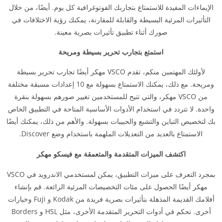
الإيماءات المفيدة للاستمتاع بتجاربك الفوتوغرافية كل يوم. أيضًا، من خلال
التأثيرات المرئية البسيطة والقابلة للمقارنة، يمكنك رؤية الاختلافات في
صورك أثناء تطبيق تأثيرات بصرية معينة.
استمتع بتجارب تحرير بسيطة ومريحة
لأولئك المهتمين منكم، تقدم VSCO مهكر أيضًا تجارب تحرير بسيطة
ومريحة. مع ذلك، يمكنك الاستمتاع بسهولة مع 10 إعدادات مسبقة مختلفة
من VSCO مهكر، والتي تتيح للمستخدمين تغيير صورهم بسهولة بنقرة
واحدة. لا تتردد في استخدام الأدوات الأساسية المتاحة في التطبيق الخاص
بك لتخصيص التباين والتشبع والحبيبات بسهولة. والأهم من ذلك، يمكنك أيضًا
الاستمتاع بالعديد من التعديلات الملهمة باستخدام وضع Discover.
اكتشف الميزات المتقدمة والمتعمقة مع فيسكو مهكر
بمجرد التعرف على ميزات التطبيق، يمكن لمستخدمي الاندرويد في VSCO
مهكر أيضًا الحصول على مئات التخصيصات المرئية الرائعة. قم بإنشاء
أفلامك القديمة المذهلة بتأثيرات بصرية فريدة من Kodak و Fuji وخيارات
أخرى. تحكم في أدوات التحرير المتقدمة الأخرى، مثل HSL و Borders