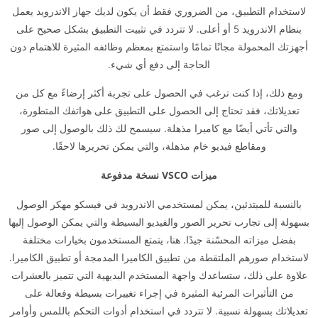
لاستخدام التطبيق، من الضروري فقط أن يكون لديك جهاز الاندرويد يعمل
بنظام الاندرويد 5 أو أعلى. لا تتردد في تثبيت التطبيق بشكل صحيح على
أجهزتك المحمولة مجانًا تمامًا واستمتع بمعظم وظائفه المثيرة للاهتمام دون
الحاجة إلى دفع أي شيء.
ومع ذلك، إذا كنت ترغب في الحصول على تجربة أكثر إرضاءً مع كل من
تعديلاتك، فقد تحتاج إلى الحصول على التطبيق على هواتفك المتطورة،
والتي تأتي أيضًا مع كاميرا مذهلة. سيسمح لك ذلك بالوصول إلى صور
ومقاطع فيديو خام مذهلة، والتي يمكن تحريرها لاحقًا.
ميزات VSCO نسخة مدفوعة
بالنسبة للمبتدئين، يمكن لمستخدمي الاندرويد في فيسكو مهكر الوصول
بسهولة إلى تجارب تحرير الصور والفيديو البسيطة والتي يمكن الوصول إليها
بفضل ميزاته المحسّنة جيدًا. هنا، يتمتع المستخدمون بخيارات مختلفة
لاستخدام صورهم الملتقطة من تطبيق الكاميرا المدمجة أو تطبيق الكاميرا.
علاوة على ذلك، ستساعدك واجهة المستخدم البديهية التي تتميز بالعشرات
من التأثيرات المرئية المثيرة في إجراء تغييرات بسيطة وفعالة على
تعديلاتك بسهولة نسبية. لا تتردد في استخدام أدوات التحكم باللمس وأوامر