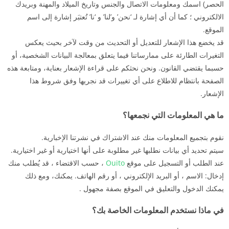
الحصر) اسمك ومعلومات الاتصال والجنس وتاريخ الميلاد والمهنة وبريدك
الالكتروني ؛ كما أن أي إشارة لـ ‘نحن’ و’لنا’ و ‘نا’ تُعتبَر إشارة إلى اسم
الموقع.
قد يخضع هذا الإشعار للتعديل أو التحديث من وقت لآخر بحيث يعكس
التغيرات الطارئة على ممارساتنا فيما يتعلق بمعالجة البيانات الشخصية، أو
حسبما يقتضي القانون. ونحن نحثكم على قراءة الإشعار بعناية، ومتابعة هذه
الصفحة بانتظام للاطلاع على أي تغييرات قد نجريها وفق شروط هذا
الإشعار.
ما هي المعلومات التي نجمعها؟
نقوم بتجميع المعلومات منك عند الاشتراك في نشرتنا الإخبارية.
سيتم تحديد أي بيانات نطلبها غير مطلوبة على أنها اختيارية أو غير اختيارية.
عند الطلب أو التسجيل على موقع
Ouito
، حسب الاقتضاء ، قد يُطلب منك
إدخال: الاسم ، أو البريد الإلكتروني ، أو رقم الهاتف. يمكنك، ومع ذلك
يمكنك الدخول والتعليق في الموقع بصفة مجهول .
في ماذا نستخدم المعلومات الخاصة بك؟