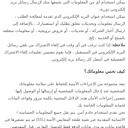
يمكن استخدام أي من المعلومات التي نجمعها منك لإرسال رسائل بريد
إلكتروني دورية.
يمكن استخدام عنوان البريد الإلكتروني الذي تقدمه لمعالجة الطلب ،
لإرسال معلومات وتحديثات تتعلق بطلبك أو استفسارك ، بالإضافة إلى
ارسال أخبار الشركة ، أو تحديثات ، أو عروض ترويجية ، أو معلومات متعلقة
بالمنتج أو الخدمة ، إلخ.
ملاحظة:
إذا كنت ترغب في أي وقت في إلغاء الاشتراك من تلقي رسائل
البريد الإلكتروني في المستقبل ، فإننا نقوم بتضمين تعليمات إلغاء الاشتراك
التفصيلية في أسفل كل رسالة بريد إلكتروني.
كيف نحمي معلوماتك؟
ننفذ مجموعة من الإجراءات الأمنية للحفاظ على سلامة معلوماتك
الشخصية عند إدخال المعلومات الشخصية أو إرسالها أو الوصول إليها.
تتضمن إجراءات الأمان هذه: الدلائل المحمية بكلمة مرور وقواعد البيانات
لحماية المعلومات الخاصة بك.
نحن نقدم استخدام خادم آمن. يتم نقل جميع المعلومات الحساسة /
الائتمانية المقدمة عبر تقنية طبقة المقابس الآمنة (SSL) ثم يتم تشفيرها في
قاعدة بيانات مزودي بوابات الدفع فقط للوصول إليها من قبل المفوضين