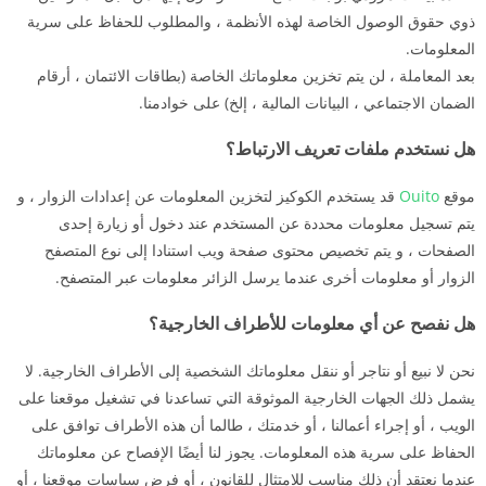
ذوي حقوق الوصول الخاصة لهذه الأنظمة ، والمطلوب للحفاظ على سرية
المعلومات.
بعد المعاملة ، لن يتم تخزين معلوماتك الخاصة (بطاقات الائتمان ، أرقام
الضمان الاجتماعي ، البيانات المالية ، إلخ) على خوادمنا.
هل نستخدم ملفات تعريف الارتباط؟
موقع
Ouito
قد يستخدم الكوكيز لتخزين المعلومات عن إعدادات الزوار ، و
يتم تسجيل معلومات محددة عن المستخدم عند دخول أو زيارة إحدى
الصفحات ، و يتم تخصيص محتوى صفحة ويب استنادا إلى نوع المتصفح
الزوار أو معلومات أخرى عندما يرسل الزائر معلومات عبر المتصفح.
هل نفصح عن أي معلومات للأطراف الخارجية؟
نحن لا نبيع أو نتاجر أو ننقل معلوماتك الشخصية إلى الأطراف الخارجية. لا
يشمل ذلك الجهات الخارجية الموثوقة التي تساعدنا في تشغيل موقعنا على
الويب ، أو إجراء أعمالنا ، أو خدمتك ، طالما أن هذه الأطراف توافق على
الحفاظ على سرية هذه المعلومات. يجوز لنا أيضًا الإفصاح عن معلوماتك
عندما نعتقد أن ذلك مناسب للامتثال للقانون ، أو فرض سياسات موقعنا ، أو