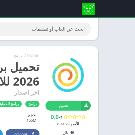
Home
/
برامج
2026 للاندرويد
اخر اصدار
برامج
برامج الحماية
تحميل
بحجم
0.0
/5
155M
الأصوات:
639
ابلاغ
Facebook