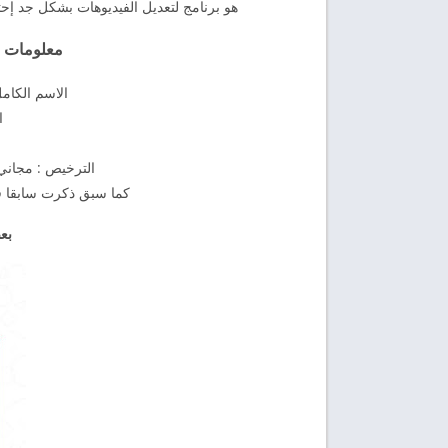
هو برنامج لتعديل الفيديوهات بشكل جد إح
معلومات شامل
الاسم الكامل : for video editing
ا
الترخيص : مجاني 
كما سبق ذكرت سابقا في
بع