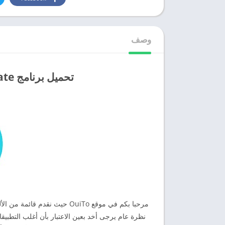
وصف
تحميل برنامج funimate مهكر للايفون وللاندرويد
مرحبا بكم في موقع OuiTo حيث 
نظرة عام يرجى أخد بعين الاعتبار بأن أغلب التطبيق