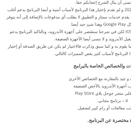
أتمنى أن ينال الشرح إعجابكم حقا.
في هذا شرح سنقدم لكم برنامج funimate مهكر 2026 و لم نقدم بإختيار هذا البرنامج لأسباب أمنية و أيضا البرنامج يدعم أغلب
لب الأجهزة و أيضا يقدم خدمات ممتاز و التطبيق لا يطلب أي مدفوعات بالإضافة إلى أنه يتوفر
د أيضا.
و برنامج funimate قد يتوفر ايضا لأجهزة الأيفون IOS لكن في شرحنا سنقتصر على أجهزة الأندرويد، وبالتاكيد البرنامج يدعم
يل الأندرويد و لا ننسى أيضا الأجهزة الضعيفة.
ل البرامج في ما يقوم به و كما سبق وذكرت فالاختيار لم يكن عن طريق الصدفة أو إختيار
 البرنامج لأسباب كثير بعض المميزات كالتالي.
ات والخصائص الخاصة بالبرامج
4 – برنامج مجاني.
ة مختصرة عن البرنامج.