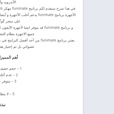
الأندرويد و
الأجهزة برنامج funimate يدعم أغ
على متجر گوگل Google Play وهذا شئ جي
جميع الاجهزة بنظام التشغ
يعتبر برنامج funimate من أحد أفض
عشوائي بل ثم إختيار هذا
أهم المميز
1 – حجم خفيف و جيد بالمقارنة مع الخصائص الأخرى
2 – عدم أغلب أجهزة الأندرويد بالأخض الضعيفة
3 – متوفر على متجر جوجل بلاي Play Store
5 – لا يتطلب معالجات أو رام كبير لتشغيل.
نبذ