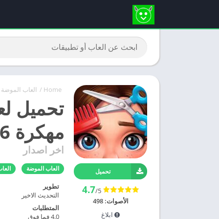
Home
/
العاب الموضة
مهكرة 2026 للاندرويد و للايفون
اخر اصدار
العاب الموضة
العا
تحميل
تطوير
4.7
/5
التحديث الاخير
الأصوات:
498
المتطلبات
ابلاغ
4.0 فما فوق