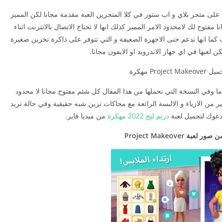
Proj من الالعاب الجديدة على متجر بلاي و اب ستور في كلا المتجرين العبة مقدمة مجانا لكن المميز
فتوح لك لامحدود الامر المميز كذلك انها لا تحتاج الاتصال بالانترنت اثناء
عب كما انها تدعم حتى الاجهزة الضعيفة و التي تتوفر على ذاكرة تخزين صغيرة
كن لعبها في اي جهاز الاندرويد او الايفون مجانا.
Proje مهكرة
ماما وفي النسخة التي تحملها من هذا المقال كل شئم مفتوح مجانا لا محدود
ثير من الازياء و الالبسة الرائعة مع محاكات تزين شبه حقيقية وفي حالة تريد
ادعوك لتحميل لعبة
دريم ليج 2022 مهكرة
من ميديا فاير.
بة Project Makeover