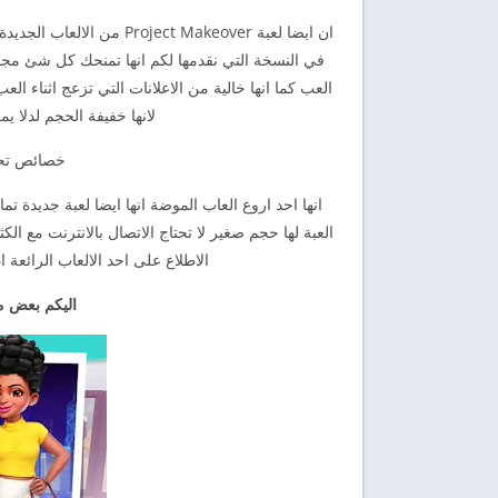
ان ايضا لعبة ect Makeover
في النسخة التي نقدمها لكم انها تمنحك كل شئ مجانا م
العب كما انها خالية من الاعلانات التي تزعج اثناء ال
لانها خفيفة الحجم لدلا يم
خصائص تحميل ct Makeover
انها احد اروع العاب الموضة انها ايضا لعبة جديدة ت
العبة لها حجم صغير لا تحتاج الاتصال بالانترنت مع الك
الاطلاع على احد الالعاب الرائعة 
اليكم بعض من صور لع