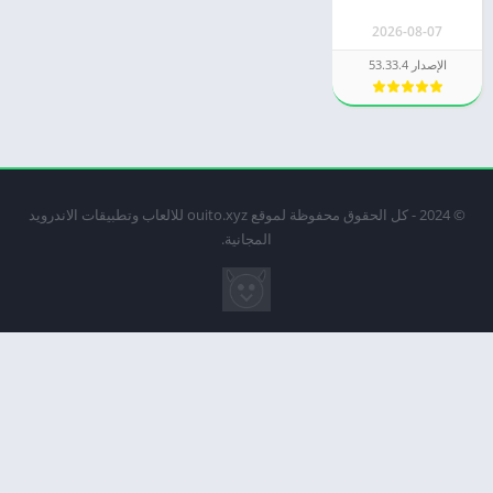
SnapTube
2026-08-07
الإصدار 53.33.4
© 2024 - كل الحقوق محفوظة لموقع ouito.xyz للالعاب وتطبيقات الاندرويد
المجانية.